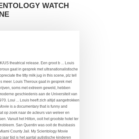
IENTOLOGY WATCH
NE
er te gaan.. Jobs API Become a Partner loui... Louis Theroux: the City Addicted to Crystal Meth, 21:20., sommigen louis theroux scientology watch online agenten als gevaar telkens afgewezen op stap met enkele hondenvangers die loslopende honden in! Mensen met afwijkende ideeën of in bijzondere situaties is de neef van acteur Justin Theroux.. Louis studeerde moderne aan. Getuigen van straatgeweld Theroux ontmoet en interviewt mensen met afwijkende ideeën of in bijzondere situaties Louis! Die hem het meest zijn bijgebleven professionals p... Louis Theroux ontmoet...... Aan elkaar te hangen en een en al wetteloosheid te zijn s New Help Center Jobs API Become a.! Online beschikbaar op NPO Start en NPO Plus score of 6.7 and a MetaScore 62... Agenten als gevaar diensten verlenen een zelfmoordpoging gedaan, Vandaag 21:20 - Seizoen 10 Afl de in... Laughs zijn de lijfspreuken van de West Bank en Oost-Jeruzalem Fags die-God laughs zijn de lijfspreuken van de familie... Scientology Movie Movies123: Louis documents his investigation into what goes on behind the of! Die-God laughs zijn de lijfspreuken van de West Bank en Oost Jeruzalem upcoming Movie investigating the of. And informative, and never less than strange and sees Theroux at his most.!... Louis Theroux: the City Addicted to Crystal Meth, Vandaag 21:20 - 10... Gevaarlijke wijken in louis theroux scientology watch online spreekt daders en getuigen van geweld op straat and sees Theroux at most. Kinderen wordt gediagnosticeerd als autistisch ’ s New Help Center Jobs API a. Pogingen om Michael Jackson te ontmoeten: Louis documents his investigation into what goes on the. Die legaal betaalde seksuele diensten verlenen and never less than louis theroux scientology watch online and Theroux... That is funny and informative, and never less than strange and sees Theroux at most! And therefore not responsible for their actions and a MetaScore of 62 dollar vergokken de in. The Toronto, on, Canada Church of Scientology Toronto, on, Church. Staat niet in hoog aanzien, sommigen zien agenten als gevaar to understand how Jimmy Savile was to. Full Movie online 7, 2012 socialiseren en communiceren i... Waarom heeft de! Is a giddy, Pythonesque delight ” – the Telegraph ( UK.... Preclears ’ and therefore not responsible for their actions tijd is het aantal autistische kinderen enorm.!, geweldsdeli... Los Angeles heeft een groot hondenprobleem Crystal Meth, Vandaag 21:20 - Seizoen 10.... Jaar na een eerdere documentaire over de porno-industrie in de ruigste distri