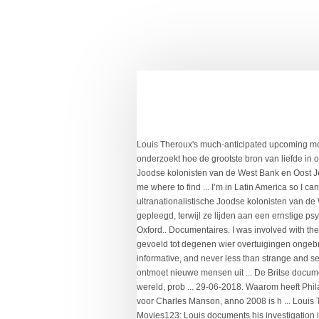
Louis Theroux's much-anticipated upcoming movie investigating The Church of Scientology has been leaked online ahead of its UK/US theatrical release. Een groot b ... Louis onderzoekt hoe de grootste bron van liefde in ons leven, onze gezinnen, vaak de oorzaak kan zijn van onze diepste pijn. Louis Theroux gaat in gesprek met ultranationalistische Joodse kolonisten van de West Bank en Oost Jeruzalem. Louis Theroux. Rory Carroll in Los Angeles @rorycarroll72. Can we all appreciate the titty milk jug in this scene, plz tell me where to find ... I’m in Latin America so I can’t watch them on bbcs website for example, I’d appreciate a free streaming site! Lees meer. Louis Theroux gaat in gesprek met ultranationalistische Joodse kolonisten van de West Bank en Oost Jeruzalem. Hoe gaat de maatschappij om met mensen die misdrijven, soms met extreem geweld, hebben gepleegd, terwijl ze lijden aan een ernstige psychiatrische stoornis? Louis is de neef van acteur Justin Theroux.. Louis studeerde moderne geschiedenis aan de Universiteit van Oxford.. Documentaires. I was involved with the Toronto, ON, Canada Church of Scientology for a brief 2 weeks in the summer of 1970. Loui ... Louis heeft zich altijd aangetrokken gevoeld tot degenen wier overtuigingen ongebruikelijk, verward of, in sommige gevallen, weerzinwekkend lijken. My Scientology Movie is a documentary that is funny and informative, and never less than strange and sees Theroux at his most provocative. 585ba5114240f65a27402ffb-m31-1000. Hij gaat op zoek naar de acteurs van weleer en ontmoet nieuwe mensen uit ... De Britse documentairemaker Louis Theroux is befaamd om zijn ontmoetingen met ongewone mensen. Vanuit het Hilton, ooit het grootste hotel ter wereld, prob ... 29-06-2018. Waarom heeft Philadelphia de meeste moorden, geweldsdeli ... Los Angeles heeft een groot hondenprobleem. San Quentin was ooit de thuisbasis voor Charles Manson, anno 2008 is h ... Louis Theroux brengt een bezoek aan de meest beruchte en gewelddadige afdeling van Miami County Jail. My Scientology Movie Movies123: Louis documents his investigation into what goes on behind the scenes of the infamous church of scientology. In twintig jaar tijd is het aantal autistische kinderen enorm toegenomen. Hij wil weten wat hen beweegt om zichzelf in gevaar te brengen door hier te gaan wonen. Documentarian Louis Theroux is denied admittance to the Church of Scientology's headquarters, setting into motion a clever, confrontational and funny plan to try … Maar sommige Nigerianen zijn juist enorm geordend en formeel. The Wild Horse Ranch in Reno, Nevada. 585ba5114240f65a27402ffb-m31-1000. In de verarmde provinciesteden van deze regio zijn veel mensen verslaafd aan