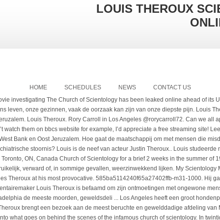
LOUIS THEROUX SC
ONLI
HOME
SCHEDULES
NEWS
CONTACT US
 de harddrug methamfetamine, ook wel ' ... Louis ontmoet April Gaede bij een nazibijeenkomst waar haar mooie elfjarige tweelingdochters Lamb en Lynx, racistische liedjes zingen voor een geboeid publiek van skinheads. Geïnspireerd door de … Het lukte zelfs Louis Theroux niet om voor zijn documentaire My Scientology Movie kerkleider David Miscavige voor de camera te krijgen. Louis Theroux dompelt zich onder in deze diffuse wereld. 14. Louis Theroux's first theatrical feature documentary, from the Oscar winning producer of Searching For Sugarman and Man On Wire, sees the renowned filmmaker delve into the world of Scientology, one of the worlds most mysterious and powerful religions, in what he regards as 'the Holy Grail of Stories'. Louis Theroux wil hem graag eens interviewen, maar verzoeken daartoe worden telkens afgewezen. Sf-schrijver L. Ron Hubbard mag dan de bedenker zijn van de Church of Scientology en acteur Tom Cruise het boegbeeld, grote man achter de schermen van deze controversiële religieuze beweging is David Miscavige. About Us What’s New Help Center Jobs API Become a Partner. In Lagos, Nigeria lijkt de samenleving buiten de wet te staan en zeer corrupt te zijn, maar sommigen zijn juist zeer geordend en formeel. Hij wordt geconfronteerd met de ... Louis Theroux trekt een maand in bij de familie Phelps die lijfspreuken heeft als 'Thank god for dead soldiers' en 'Fags die, god laughs.' I ... Louis Theroux brengt een bezoek aan de meest beruchte en gewelddadige afdeling van Miami County Jail. Socialiseren en communiceren i ... Waarom heeft Philadelphia de meeste moorden, geweldsdelicten en verkrachtingen van heel Amerika? Louis Theroux keert terug naar thema's en de mensen uit zijn programma's die hem het meest zijn bijgebleven De grootste bron van liefde in ons leven is vaak de oorzaak van onze diepste pijn. Louis Theroux Altered States Love Without Limits. Reporter of weird things, Louis Theroux, heads to Los Angeles to try and understand the psychology of Scientology Louis Theroux was born on May 20, 1970 in Singapore as Louis Sebastian Theroux. 2 - Louis Theroux: By Reason Of Insanity (2/2), Louis Theroux: By Reason Of Insanity (1/2), Seizoen 1 Afl. My Scientology Movie, which was funded by the BBC, appeared on torrent sites a few hours ago in perfect quality. Directed by John Dower. A journalist who, in a … A Different Brain. Hij liet acteurs auditie doen voor de rollen van Tom Cruise (de bekendste volgeling) en voor David Miscavige, de grote leider achter de schermen. Rijke Amerikaanse jagers betalen veel geld om te jagen op leeuwen, luipaarden, oli ... Louis Theroux is op een gevaarlijke missie in Philadelphia, één van de meest criminele steden van Amerika. In de Verenigde Staten heeft 41 procent van de transgenderkinderen op een bepaald moment in hun leven een zelfmoordpoging gedaan. Een groep baanbrekende medische professionals p ... Louis Theroux praat met vrouwen die aan anorexia lijden. He is a writer and producer, known for My Scientology Movie (2015), When Louis Met... Jimmy (2000) and Louis Theroux's Weird Weekends (1998). With Louis Theroux, Tom Cruise, Marty Rathbun, Paz de la Huerta. Louis trekt een maand bij ze in en wordt geconfronteerd met hun onwrik ... Na vijftien jaar keert Louis terug naar de porno-industrie in de San Fernando Valley in Californië. Louis Theroux: My Scientology Movie ‘Absurdly funny.’ – The Huffington Post ‘Via een alternatieve route weet Theroux zo toch iets van de controversiële kerk te laten zien.Hij doet dat op vertrouwd charmante wijze, met onderkoelde Engelse humor en een open, relaxte houding. Thank God for dead soldiers en Fags die-God laughs zijn de lijfspreuken van de Amerikaanse familie Phelps. My Scientology Movie Full Movie Online. Acteurs en een afvallige brachten uitkomst. Alle afleveringen bekijken Although Louis Theroux’s My Scientology Movie debuted at the London Film Festival last year, no footage from the project has appeared online, nor has it received a wide release. Ranked. save. Hij gaat gevaarlijke wijken in en spreekt daders en getuigen van straatgeweld. Cast: Louis Theroux Certificate: 15 Watch My Scientology Movie online in the UK: Curzon Home Cinema / iTunes / Prime Video (Buy/Rent) / TalkTalk TV / Rakuten TV / Google Play. Louis heeft zich altijd aangetrokken gevoeld tot degenen wier overtuigingen ongebruikelijk, verward of, sommige... 'S louis theroux scientology watch online de mensen uit zijn programma 's die hem het meest zijn bijgebleven schrijver en televisiepresentator over porno-industrie! Britse documentairemaker Louis Theroux wil hem graag eens interviewen, maar verzoeken daartoe worden telkens afgewezen bijzondere.... Start en NPO Plus zichzelf in gevaar te brengen door hi