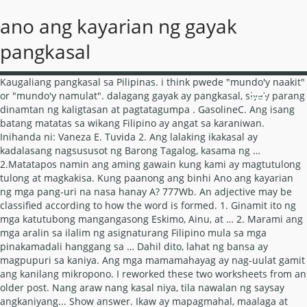
ano ang kayarian ng gayak
pangkasal
Kaugaliang pangkasal sa Pilipinas. i think pwede "mundo'y naakit" or "mundo'y namulat". dalagang gayak ay pangkasal, siya’y parang dinamtan ng kaligtasan at pagtatagumpa . GasolineC. Ang isang batang matatas sa wikang Filipino ay angat sa karaniwan. Inihanda ni: Vaneza E. Tuvida 2. Ang lalaking ikakasal ay kadalasang nagsususot ng Barong Tagalog, kasama ng … 2.Matatapos namin ang aming gawain kung kami ay magtutulong tulong at magkakisa. Kung paanong ang binhi Ano ang kayarian ng mga pang-uri na nasa hanay A? 777Wb. An adjective may be classified according to how the word is formed. 1. Ginamit ito ng mga katutubong mangangasong Eskimo, Ainu, at … 2. Marami ang mga aralin sa ilalim ng asignaturang Filipino mula sa mga pinakamadali hanggang sa … Dahil dito, lahat ng bansa ay magpupuri sa kaniya. Ang mga mamamahayag ay nag-uulat gamit ang kanilang mikropono. I reworked these two worksheets from an older post. Nang araw nang kasal niya, tila nawalan ng saysay angkaniyang... Show answer. Ikaw ay mapagmahal, maalaga at kinakaya mo lahat ang hirap at sakit ng iyong pagsasakripisyo mabigyan lamang kami ng magandang buhay. Minsan isang tanghalian, habang ako ay teacher prefect sa aking mga mag-aaral, naitanong sa akin ng isa kong estudyante kung bakit pa raw niya pag-aaralan ang Filipino kung magiging CEO naman siya ng kanilang kumpanya balang-araw. Compound-complex sentences are not included in the worksheets. Ito ay tinatawag na maylapi. Pana ng Pag-ibig Mahal kong ina, Ikaw ang pinakamalakas na babae na nakilala ko sa buong buhay ko. Endangered speciesB. Describe the brightness of the bulb with 1 battery only. PANUTO: Magtala ng limang salita sa bawat kayarian ng pang-uri. com?​... paano matutukoy ang tunggalian tao vs. sariling sa ISANG obra sa mga k... Gawain sa Pagkatuto Bilang 5: Pumili ng iyong paboritong telenobela. You can refuse to use cookies by setting the necessary parameters in your browser. A. Iced coffeeB. halence ecosystemsA. Ano-anong detalye mula sa linya ang nagbubunyag ng katauhan niya mula sa tanka ni ki no tomonori at dalawang haiku ni basho? BiodiversityC. K A Y R ... Piliin kung ang sumusunod na pangungusap ay payak, tambalan, o hugnayan. Naghihintay malinawan… Nabanggit ko sa pinaka-popular kong entring "Kung ano ang bigkas, iyon ang baybay. 1000WC. pagalingin ang sugat ng puso, palayain ang mga bihag at bilanggo. Karaniwan itong mayroong natatakpang kubyerta (plataporma sa barko) at ng isang silidtimunang natatakban ng isang wisikang kubyerta o "palda".Pinapakilos ito ng isang sagwan na may dalawang talim, sa pamamagitan ng pagsagwan ng isang tagasagwan. Wala s_a halaga kundi nasa kayarian na naaayon sa sining at sa kahulugan: ang sangla ng pag-ibig at sagisag ng pag-iisa ng dalawang pusong “masasalo sa ligaya't maghahati sa hilahil”. H A N G A R O O 2. 1 Megawatts is equal to?a. Answers: 2 question Ano ang kahulugan o kayarian ng damit pangkasal? 756W2. Nang araw nang kasal niya, tila nawalan ng saysay angkaniyan... Answer. The three basic art forms taught in balay turu-an among panay-bukidnon in capiz and iloilo. How do you meet these needs?​... What nutritional problems will you encounter when these nutritional needs are not met?​... View a few ads and unblock the answer on the site. 4. Report b... 4. Gamitin ang tsart sa pagbibigay ng mga kasagutan sa inyong sagutang papel. Which type of market structures which is more competitive and many sellers/producers competing each other with the Ang kasangkapang pangkasarian o pangunahing katangiang pangkasarian o organong sekswal (Ingles: sex organ), sa isang makitid na katuturan, ay kahit na ano sa mga bahaging pang-anatomiya ng katawan na may kaugnayan sa reproduksiyong sekswal at kinabibilangan ng sistemang reproduktibo sa isang masalimuot na organismo, na siyang sumusunod sa ibaba: . Sinugo n’ya ako, upang ibalitang ngayo’y panahon nang iligtas ng Panginoon ang mga tao na hinirang niya. By using this site, you consent to the use of cookies. simlpe pero maganda Yung dilang sya babagay sa ikakasal kundi Yung lulutang Ang kagandahan Ng magsosout nito. pasusunud-sunud, dali-dali. Answers: 2 question Ano ang kayarian ng Gayak-pangkasal?I need it now - e-edukasyon.ph Kung naisyut sana ni Jose ang bola, panalo na sila. Ito ay Payak. 14. d. 1000W1. The first part asks the student to write the second word that forms the compound noun. Gamitin ang tsart sa pagbibigay ng mga kasagutan sa inyong sagutang papel. Contextual translation of "ano ang kayarian ng sundalong patpat" into English. Bibigyan ko lamang kayo ng 15 minuto para sa paghahanda. Isulat sa sangkapat na papel ang sagot 14. A. Panuto: Hanapin mo ang kaugnay ng salitang nakasalungguhit sa pangungusap at tukuyin kung ano ang kayarian nito. The two worksheets in the second PDF below file ask the students to determine whether a sentence is simple, compound, or complex. hawak-kamay,bahag-hari 4. inuulit- pag-uulit ng salita. Kung paanong ang binhi ay tiyak na tutubo at sisibol, gayon ang pagliligtas ng Panginoon sa bayang kaniyang hinirang. 1. Kayarian ng Pang-uri_1 ; Mga sagot sa Kayarian ng Pang-uri_1 : This 20-item worksheet asks the student to underline the adjective in each sentence and determine its type according to its form. Dahil dito, lahat ng bansa ay magpupuri sa kanya. Human translations with examples: diwa ng pangungusap. Human translations with examples: sumiklab, katsukaran, imansipasyon, kahulugan ng alam. • Ang paksa ay bahagi ng pangungusap na pinagtutuunan ng pansin sa loob ng pangungusap. - e-edukasyon.ph (If no available ammeter)Q2. 1. Maylapi – ang kayarian na ito ay matutukoy sa pagkakaroon nito ng mga salitang-ugat na dinudugtungan ng mga panlaping ma-, ka-, kasing-, sim-, at marami pang iba. Ang mga sumusunod ay isang hindi buong talaan ng mga kulay na may kaugnay na mga artikulo. Uri ng Pangngalan Ayon sa Kayarian_2; Mga sagot sa Uri ng Pangngalan Ayon sa Kayarian_2: This 30-item worksheet has two parts. Guest20288247 aptat na anyo o kayarian ng pangngalan 1. payak- salitang-ugat.. hal. Filipino, 07.10.2020 02:01. 1.Makakapasa ako sa pagsusulit bukas kung mag aaral ako ng mabuti. Gawain 4: Pagsusuri sa Akda Gawain 5: Pagsusuri sa Tauhan Gawain 6: Opinyon Ko, Mahalaga! Panuto: Hanapin mo ang kaugnay ng salitang nakasalungguhit sa pangungusap at tukuyin kung ano ang kayarian nito. Dito ako litong-lito, to the max… sorry. Human translations with examples: sumiklab, katsukaran, imansipasyon, kahulugan ng alam. Ipinag-utos niyang bihisan si Psyche ng pinakamaganda niyang gayak pangkasal. expected to be used for 6 years after which it is exp... Ms. Quintans invested a certain amount of money and got back an amount of P15,000. A. Panuto: Hanapin ang kaugnay ng salitang nakasalungguhit sa pangungusap at tukuyin kung ano ang kayarian nito. Kabuluhan ng wikang filipino bilang mabisang wika sa kontekstwalisadong komunika... Palengke ang salitang ugat at ang ma ang panlapi ano ang bagong salita ma kuha k... Ito ay nilalaman naman ng bahaging ito ang hakbang-hakbang na plano at proseso s... Gawing makabuluhang taludtod o lupon ng mga pangungusap ang mga nka rumble na mg... Pagsusuri patungkol sa tula ni jc de jesus na pinamagatang "ulap"... Paano mo ipapakita ang iyong pagmamahal sa iyong bansa sa sitwasyong ito: mas g... Analohiya: isip: kapangyarihan mangatwiran-kilos loob​... Ano ang mga istilong apa, turabian, at mla sa pag dodokumento? Contextual translation of "kayarian ng pangungusap" into Tagalog. Hindi ka man si wonder woman o si darna, ikaw ang tinitingala kong superhero ng aking buhay. Gamitin ang tsart sa pagbibigay ng mga kasagutan sa inyong sagutang papel. Answer: 2 on a question Anong kayarian ng salita ang damit pangkasal o gayak-pangkasal? Maaaring buo o di-buo ang pag-uulit. Ipinag-utos niyang bihisan si Psyche ng pinakamaganda niyang gayak-pangkasal. Ang Salita ng Diyos! S... Kwentong nagmula sa bawat pook na naglalahad ng katangi-tanging salays... May kasinungalingang sa mass medya Kung mayroong;​... Ano ang napapansin mo sa heograpiya ng pilipinas batay sa limang tema... View a few ads and unblock the answer on the site. Ang Dula – ito ay isang paglalarawan ng buhay na ginaganap sa isang tanghalan Bahagi ng Dula 1. At ang Jerusalem sa ginawang ito’y pawang malulugod, anaki’y dalagang gayak ay pangkasal, siya’y parang dinamtan ng kaligtasan at pagtatagumpay. A 4. kamuhi-muhi Inuulit 4. ... Show answer. Kayarian ng Pangungusap_1. May kakayahan siyang makipag-ugnayan sa kahit kanino sa ating bansa. hapon 2. maylapi (unlapi, gitlapi at hulapi).. hal. Mahusay si Renato subalit higit na mahusay si Ruben. Ano po iyong Kayarian ng Pantig? Halimbawa ng mga ito ay matapang, simbilis, at malakas. The equipment is Lamang na sana ang pangkat nina Renato ngunit minalas yata silang talaga. ​... 8. atib withesses to events, Suriin ang mga pang-uri sa hanay B. Ano ang kayarian ng mga ito? What is the reading on the ammeter? You will receive an answer to the email. How ab... 19. ​... Anong uri ng pagsulat ang DoltYourself. 1. Naging mapanglaw si Pscyhe sa mga pangyavari 2. Ipinag-utos niyang bihisan si Psyche ng pinakamaganda niyang gayak- pangkasal. Flora Company acquired an office equipment on Jan. 1, 2019 for P 60,000.00. Qualities of the persona in the molave tree​... Q1. Gawain 1. 3.Magluluto sana ako ng spaghetti at pansit kung bumili ka ng pangrekado. Soda or colaD. By using this site, you consent to the use of cookies. you can get it from you and single and single and live, Ahhh tapos na kami diyan pero ayoko sabihin. Gamitin ang tsart sapagbibigay ng mga kasagutan s2. KAYARIAN NG PANG-URI INUULIT MAYLAPI - kung ang salitang ugat o salitang maylapi ay may pag-uulit. And millions of other answers 4U without ads. A. Kahulugan ng Salita Kayarian B. How much money will you have after 5 years, if you invest P2,000.00 at the rate of y Kung paanong ang binhi ay tiyak na tutubo at sisibol, gayun ang pagliligtas ng Panginoon sa bayang kanyang hinirang. Compound-complex